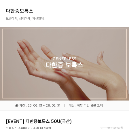
다한증보톡스
보송하게, 상쾌하게, 자신있게!
🎁 기간 : 23. 06. 01 ~ 26. 08. 31
대상 : 해당 기간 방문 고객
[EVENT] 다한증보톡스 50U(국산)
80,000
겨드랑이,손바닥,발바닥중 택 1부위