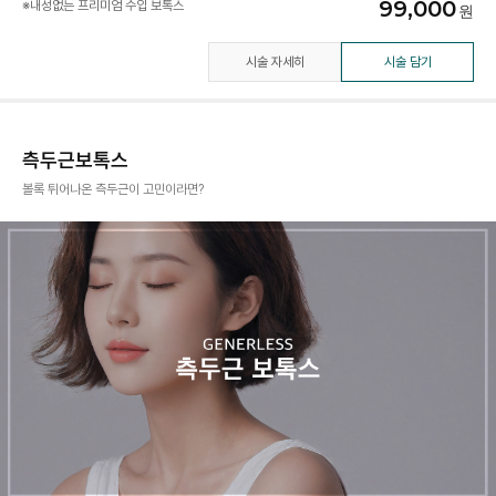
99,000
※내성없는 프리미엄 수입 보톡스
시술 자세히
시술 담기
측두근보톡스
볼록 튀어나온 측두근이 고민이라면?