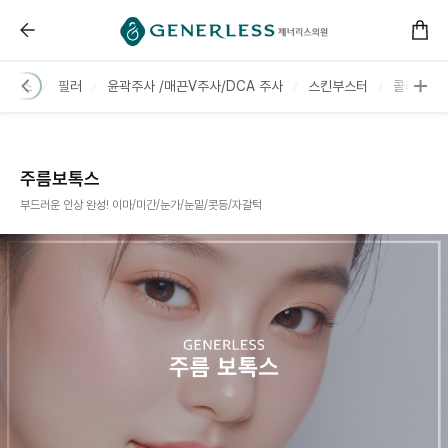
------ 메인 스크립트 ------
보톡스 :: 제너리스의원 천호점 │천호피부과│강동구피부과
보톡스
필러
윤곽주사 /매끈V주사/DCA 주사
스킨부스터
콜라겐부
주름보톡스
부드러운 인상 완성! 이마/미간/눈가/눈밑/콧등/자갈턱