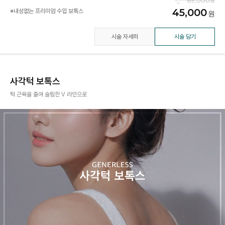
89,000
45,000
※내성없는 프리미엄 수입 보톡스
시술 자세히
시술 담기
사각턱 보톡스
턱 근육을 줄여 슬림한 V 라인으로