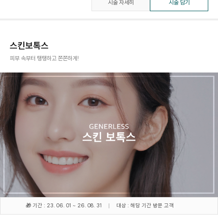
시술 자세히
시술 담기
스킨보톡스
피부 속부터 탱탱하고 쫀쫀하게!
🎁 기간 : 23. 06. 01 ~ 26. 08. 31
대상 : 해당 기간 방문 고객