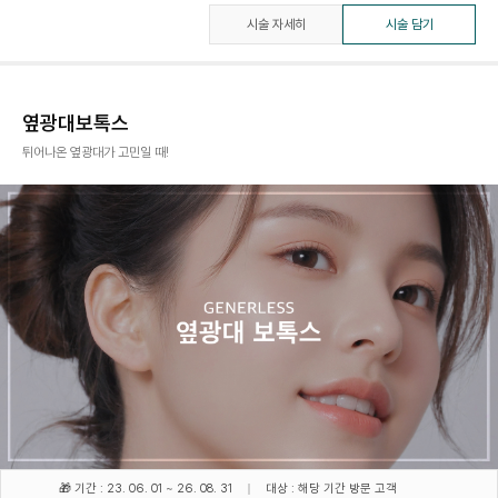
시술 자세히
시술 담기
옆광대보톡스
튀어나온 옆광대가 고민일 때!
🎁 기간 : 23. 06. 01 ~ 26. 08. 31
대상 : 해당 기간 방문 고객