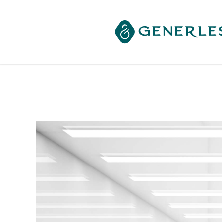
------ 메인 스크립트 ------
제너리스의원 천호점 │천호피부과│강동구피부과 :: 진료에