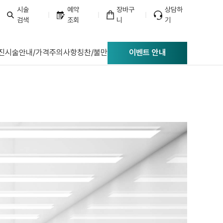
시술
예약
장바구
상담하
검색
조회
니
기
너리스의원
진
시술안내/가격
주의사항
칭찬/불만
이벤트 안내