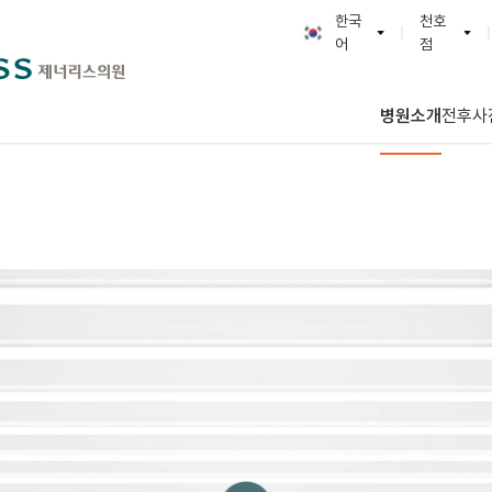
 담은 마음
한국
천호
어
점
한국어
GENERLESS :: 제
English
광명본점
병원소개
전후사
日本語
천호점
简体字
연신내점
繁體字
부천점
ภาษาไทย
다산점
Tiếng Việt
일산점
Русский