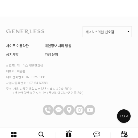
제너리스의원 천호점
GENERLESS :: 제너리스의원
사이트 이용약관
개인정보 처리 방침
제너리스의원 광명철산
공지사항
가맹 문의
제너리스의원 천호점
상호명 : 제너리스의원 천호점
대표자 : 이용훈
제너리스의원 연신내점
대표 전화번호 : 02-6925-1188
사업자등록번호 : 107-54-67983
제너리스의원 부천
주소 :
서울 강동구 올림픽로 658 오복빌딩 2층 201호
(천호역 3번 출구 도보 1분 / 롯데리아 지나 옆 건물 2층)
제너리스의원 다산
제너리스의원 일산
TOP