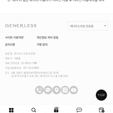
제너리스의원 천호점
GENERLESS :: 제너리스의원
사이트 이용약관
개인정보 처리 방침
제너리스의원 광명철산
공지사항
가맹 문의
제너리스의원 천호점
상호명 : 제너리스의원 천호점
대표자 : 이용훈
제너리스의원 연신내점
대표 전화번호 : 02-6925-1188
사업자등록번호 : 107-54-67983
제너리스의원 부천
주소 :
서울 강동구 올림픽로 658 오복빌딩 2층 201호
(천호역 3번 출구 도보 1분 / 롯데리아 지나 옆 건물 2층)
제너리스의원 다산
제너리스의원 일산
TOP