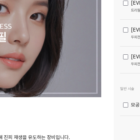
[E
[E
두피전
[E
일반 시술
모공
 진피 재생을 유도하는 장비입니다.