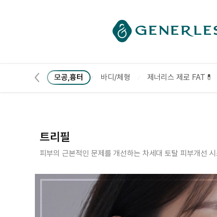
------ 메인 스크립트 ------
트리필 :: 제너리스의원 천호점 │천호피부과│강동구피부과
여드름
모공,흉터
바디/체형
제너리스 제로 FAT💊
트리필
피부의 근본적인 문제를 개선하는 차세대 토탈 피부개선 시