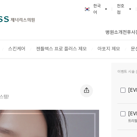
한국
천호
어
점
한국어
GENERLESS :: 제
English
광명본점
병원소개
전후사
日本語
천호점
简体字
연신내점
스킨케어
젠틀맥스 프로 플러스 제모
아포지 제모
문
繁體字
부천점
ภาษาไทย
다산점
Tiếng Việt
이벤트 시술 (2
일산점
Русский
[E
스템!
[E