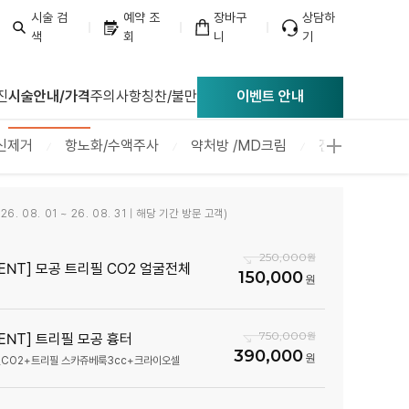
시술 검
예약 조
장바구
상담하
색
회
니
기
너리스의원
진
시술안내/가격
주의사항
칭찬/불만
이벤트 안내
신제거
항노화/수액주사
약처방 /MD크림
진료 및 서비스
6. 08. 01 ~ 26. 08. 31 | 해당 기간 방문 고객)
250,000
VENT] 모공 트리필 CO2 얼굴전체
150,000
750,000
VENT] 트리필 모공 흉터
390,000