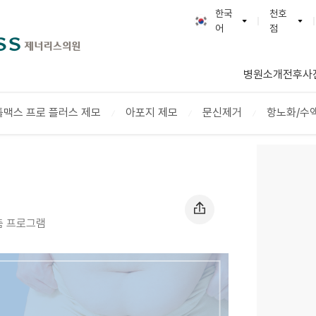
천호피부과│강동구피부과
한국
천호
어
점
한국어
GENERLESS :: 제
English
광명본점
병원소개
전후사
日本語
천호점
简体字
연신내점
틀맥스 프로 플러스 제모
아포지 제모
문신제거
항노화/수
繁體字
부천점
ภาษาไทย
다산점
Tiếng Việt
일산점
Русский
맞춤 프로그램