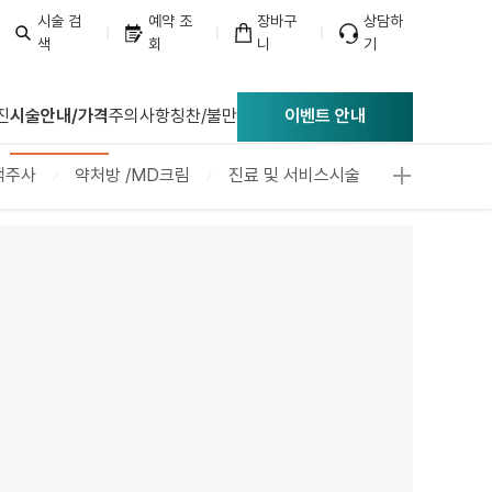
시술 검
예약 조
장바구
상담하
색
회
니
기
너리스의원
진
시술안내/가격
주의사항
칭찬/불만
이벤트 안내
액주사
약처방 /MD크림
진료 및 서비스시술