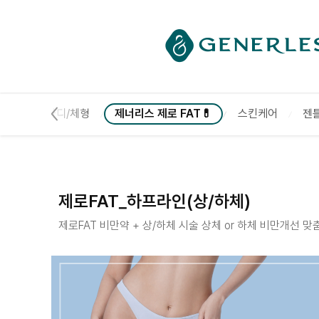
------ 메인 스크립트 ------
제로FAT_하프라인(상/하체) :: 제너리스의원 천호점 │
,흉터
바디/체형
제너리스 제로 FAT💊
스킨케어
젠
제로FAT_하프라인(상/하체)
제로FAT 비만약 + 상/하체 시술 상체 or 하체 비만개선 