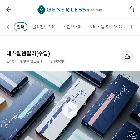
------ 메인 스크립트 ------
레스틸렌필러(수입) :: 제너리스의원 천호점 │천호피부과
해주사
필러
콜라겐부스터
스킨부스터
노바스템 STEM CELL
리
레스틸렌필러(수입)
납작하고 밋밋한 얼굴을 빠르고 간편하게!