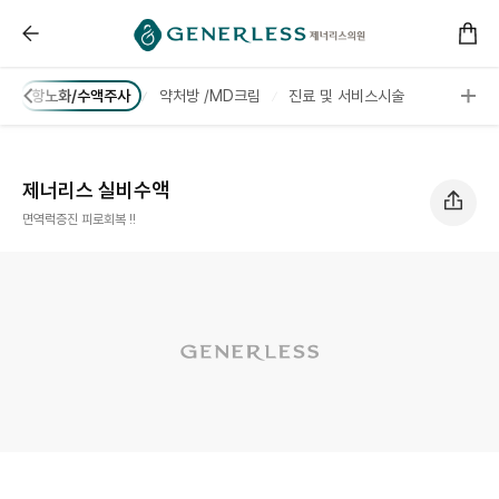
------ 메인 스크립트 ------
제너리스 실비수액 :: 제너리스의원 천호점 │천호피부과
거
항노화/수액주사
약처방 /MD크림
진료 및 서비스시술
제너리스 실비수액
면역럭증진 피로회복 !!