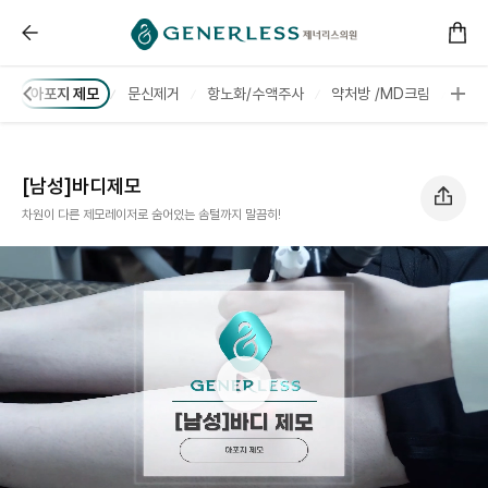
------ 메인 스크립트 ------
[남성]바디제모 :: 제너리스의원 천호점 │천호피부과│강
모
아포지 제모
문신제거
항노화/수액주사
약처방 /MD크림
진료
[남성]바디제모
차원이 다른 제모레이저로 숨어있는 솜털까지 말끔히!