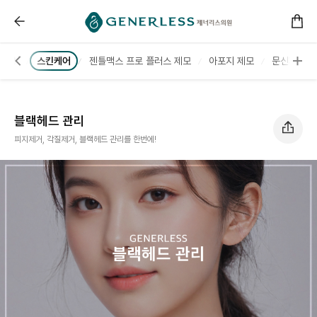
------ 메인 스크립트 ------
블랙헤드 관리 :: 제너리스의원 천호점 │천호피부과│강동
T💊
스킨케어
젠틀맥스 프로 플러스 제모
아포지 제모
문신제거
블랙헤드 관리
피지제거, 각질제거, 블랙헤드 관리를 한번에!