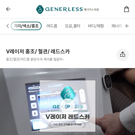
------ 메인 스크립트 ------
V레이저 홍조/ 혈관/ 레드스카 :: 제너리스의원 천호점 
프팅
기미/색소/홍조
여드름
모공,흉터
바디/체형
제너리스 제로 
V레이저 홍조/ 혈관/ 레드스카
홍조/혈관/여드름 붉은자국 케어를 말끔히~