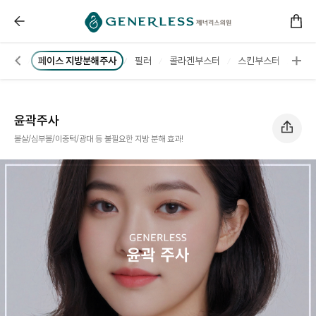
------ 메인 스크립트 ------
윤곽주사 :: 제너리스의원 천호점 │천호피부과│강동구피
보톡스
페이스 지방분해주사
필러
콜라겐부스터
스킨부스터
노바
윤곽주사
볼살/심부볼/이중턱/광대 등 불필요한 지방 분해 효과!